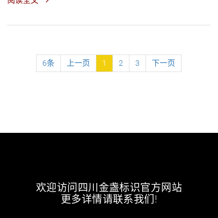
阅读全文
6条
上一页
1
2
3
下一页
欢迎访问四川金盏标识官方网站
更多详情请联系我们!